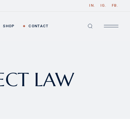
IN.
IG.
FB.
ist
Get In Touch
ingle
Contact Us
SHOP
CONTACT
outs
ges
bar
Product List
Get In Touch
ar
Product Single
Contact Us
ECT LAW
r
Shop Layouts
ats
Shop Pages