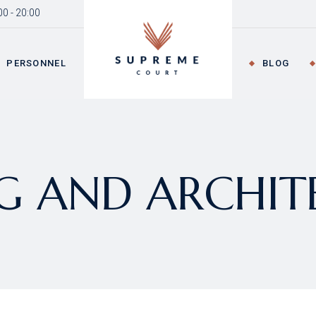
00 - 20:00
in Home
About Me
Team Member
Right Sidebar
Product L
w Office
About Us
Our Team
Left Sidebar
Product S
PERSONNEL
BLOG
gal Advisory
Our Expertise
Meet The Experts
No Sidebar
Shop Lay
w Firm
Pricing Plans
Post Formats
Shop Pa
nding
FAQ Page
Team Member
Right Side
Coming Soon
Our Team
Left Sideb
NG AND ARCHIT
e
Meet The Experts
No Sideba
s
Post Form
on