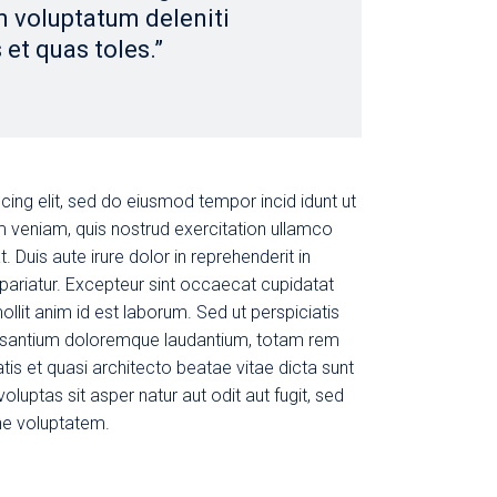
m voluptatum deleniti
 et quas toles.”
cing elit, sed do eiusmod tempor incid idunt ut
m veniam, quis nostrud exercitation ullamco
 Duis aute irure dolor in reprehenderit in
a pariatur. Excepteur sint occaecat cupidatat
ollit anim id est laborum. Sed ut perspiciatis
cusantium doloremque laudantium, totam rem
tis et quasi architecto beatae vitae dicta sunt
uptas sit asper natur aut odit aut fugit, sed
ne voluptatem.