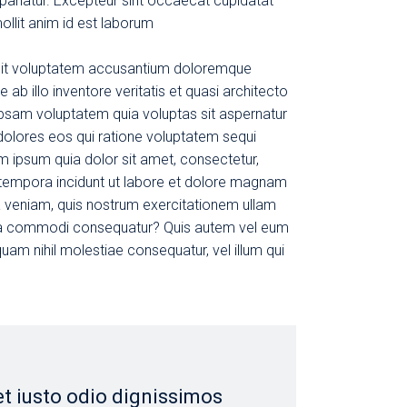
a pariatur. Excepteur sint occaecat cupidatat
mollit anim id est laborum
r sit voluptatem accusantium doloremque
b illo inventore veritatis et quasi architecto
psam voluptatem quia voluptas sit aspernatur
 dolores eos qui ratione voluptatem sequi
m ipsum quia dolor sit amet, consectetur,
 tempora incidunt ut labore et dolore magnam
 veniam, quis nostrum exercitationem ullam
ex ea commodi consequatur? Quis autem vel eum
quam nihil molestiae consequatur, vel illum qui
et iusto odio dignissimos