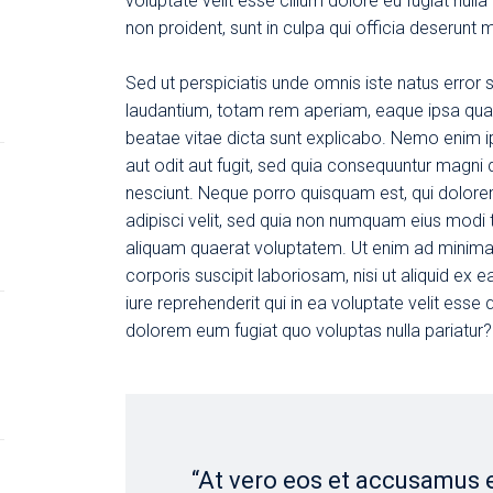
voluptate velit esse cillum dolore eu fugiat null
non proident, sunt in culpa qui officia deserunt 
Sed ut perspiciatis unde omnis iste natus erro
laudantium, totam rem aperiam, eaque ipsa quae a
beatae vitae dicta sunt explicabo. Nemo enim i
aut odit aut fugit, sed quia consequuntur magni
nesciunt. Neque porro quisquam est, qui dolore
adipisci velit, sed quia non numquam eius modi
aliquam quaerat voluptatem. Ut enim ad minima
corporis suscipit laboriosam, nisi ut aliquid 
iure reprehenderit qui in ea voluptate velit esse 
dolorem eum fugiat quo voluptas nulla pariatur?
“At vero eos et accusamus 