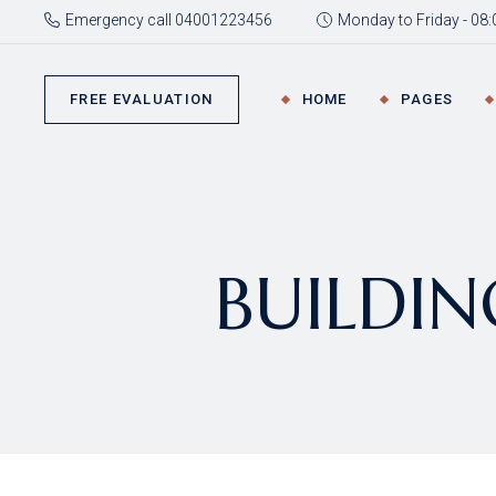
Emergency call 04001223456
Monday to Friday - 08:
Ma
La
FREE EVALUATION
HOME
PAGES
Le
La
La
Main Home
About Me
Law Office
About Us
BUILDI
Legal Advisory
Our Expertis
Law Firm
Pricing Plan
Landing
FAQ Page
Coming So