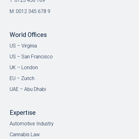
T:
0123 456 789
M:
0012 345 678 9
World Offices
US – Virginia
US – San Francisco
UK – London
EU – Zurich
UAE – Abu Dhabi
Expertise
Automotive Industry
Cannabis Law