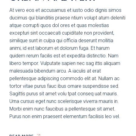
At vero eos et accusamus et iusto odio dignis simos
ducimus qui blanditiis praese ntium volupt atum deleniti
atque corrupti quos dol ores et quas molestias
excepturi sint occaecati cupiditate non provident,
similique sunt in culpa qui officia deserunt mollitia
animi, id est laborum et dolorum fuga. Et harum
quidem rerum facilis est et expedita distinctio. Nam
libero tempor. Vulputate sapien nec sag ittis aliquam
malesuada bibendum arcu. A iaculis at erat
pellentesque adipiscing commodo elit at. Nullam ac
tortor vitae purus fauc ibus ornare suspendisse sed.
Sagittis purus sit amet volu tpat conseq uat mauris.
Urna cursus eget nunc scelerisque viverra mauris in.
Morbi enim nunc faucibus a pellentesque sit amet.
Purus non enim praesent elementum facilisis leo vel.