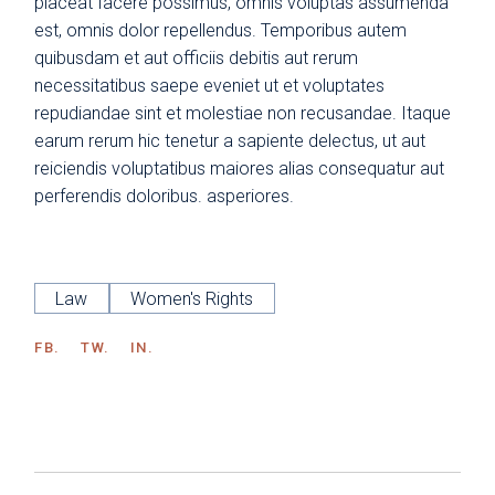
placeat facere possimus, omnis voluptas assumenda
est, omnis dolor repellendus. Temporibus autem
quibusdam et aut officiis debitis aut rerum
necessitatibus saepe eveniet ut et voluptates
repudiandae sint et molestiae non recusandae. Itaque
earum rerum hic tenetur a sapiente delectus, ut aut
reiciendis voluptatibus maiores alias consequatur aut
perferendis doloribus. asperiores.
Law
Women's Rights
FB.
TW.
IN.