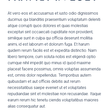
At vero eos et accusamus et iusto odio dignissimos
ducimus qui blanditiis praesentium voluptatum deleniti
atque corrupti quos dolores et quas molestias
excepturi sint occaecati cupiditate non provident,
similique sunt in culpa qui officia deserunt mollitia
animi, id est laborum et dolorum fuga. Et harum
quidem rerum facilis est et expedita distinctio. Nam
libero tempore, cum soluta nobis est eligendi optio
cumque nihil impedit quo minus id quod maxime
placeat facere possimus, omnis voluptas assumenda
est, omnis dolor repellendus. Temporibus autem
quibusdam et aut officiis debitis aut rerum
necessitatibus saepe eveniet ut et voluptates
repudiandae sint et molestiae non recusandae. Itaque
earum rerum hic tenetu ciendis voluptatibus maiores
alias consequatur aut.